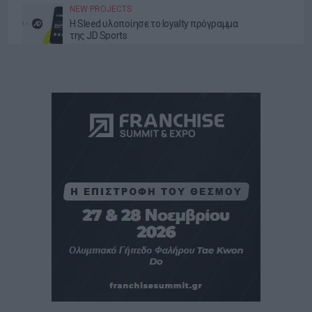
NEW PROJECTS
Η Sleed υλοποίησε το loyalty πρόγραμμα
της JD Sports