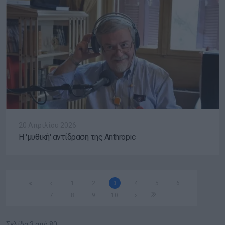
20 Απριλίου 2026
Η 'μυθική' αντίδραση της Anthropic
1
2
3
4
5
6
7
8
9
10
Σελίδα 3 από 80