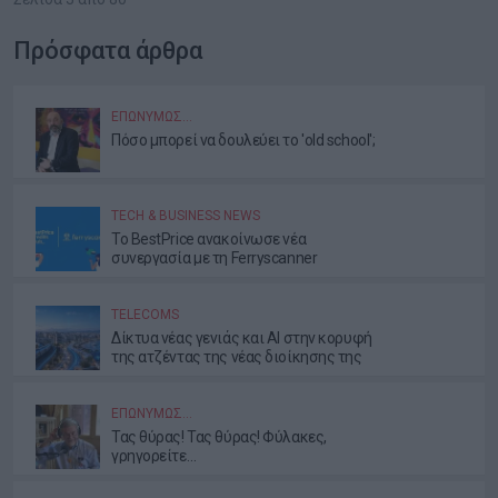
Πρόσφατα άρθρα
ΕΠΩΝΎΜΩΣ…
Πόσο μπορεί να δουλεύει το 'old school';
TECH & BUSINESS NEWS
Το BestPrice ανακοίνωσε νέα
συνεργασία με τη Ferryscanner
TELECOMS
Δίκτυα νέας γενιάς και AI στην κορυφή
της ατζέντας της νέας διοίκησης της
ΕΕΤΤ
ΕΠΩΝΎΜΩΣ…
Τας θύρας! Τας θύρας! Φύλακες,
γρηγορείτε…