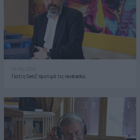
05 Μάι 2026
Γιατί η GenZ προτιμά τις neobanks;