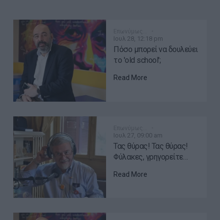
Επωνύμως…
Ιουλ 28, 12:18 pm
Πόσο μπορεί να δουλεύει
το 'old school';
Read More
Επωνύμως…
Ιουλ 27, 09:00 am
Τας θύρας! Τας θύρας!
Φύλακες, γρηγορείτε…
Read More