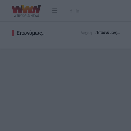
Επωνύμως…
Επωνύμως…
Αρχική