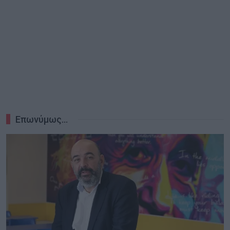
Επωνύμως…