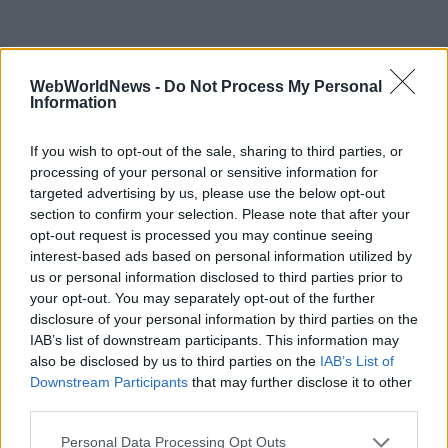
Εγγραφή στο WWN Weekly
WebWorldNews -
Do Not Process My Personal
Information
Το εβδομαδιαίο newsletter με τα κορυφαία νέα του
κλάδου.
If you wish to opt-out of the sale, sharing to third parties, or
processing of your personal or sensitive information for
targeted advertising by us, please use the below opt-out
section to confirm your selection. Please note that after your
opt-out request is processed you may continue seeing
interest-based ads based on personal information utilized by
Εγγραφή
us or personal information disclosed to third parties prior to
your opt-out. You may separately opt-out of the further
Θα λάβετε email επιβεβαίωσης (double opt-in). Διαγραφή όποτε
disclosure of your personal information by third parties on the
θέλετε.
IAB’s list of downstream participants. This information may
also be disclosed by us to third parties on the
IAB’s List of
Downstream Participants
that may further disclose it to other
third parties.
Personal Data Processing Opt Outs