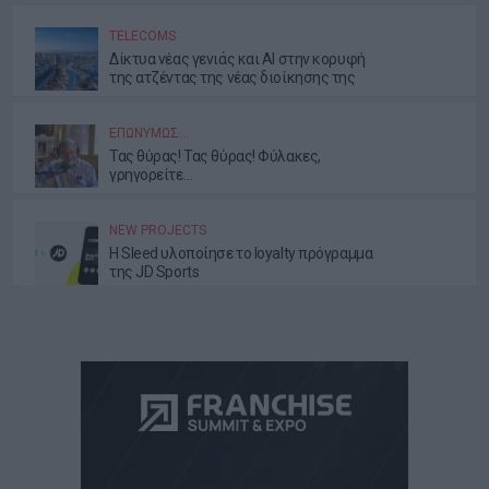
TELECOMS
Δίκτυα νέας γενιάς και AI στην κορυφή
της ατζέντας της νέας διοίκησης της
ΕΕΤΤ
ΕΠΩΝΎΜΩΣ…
Τας θύρας! Τας θύρας! Φύλακες,
γρηγορείτε…
NEW PROJECTS
Η Sleed υλοποίησε το loyalty πρόγραμμα
της JD Sports