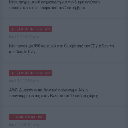
Νέα υποχρεωτική ενημέρωση για τη νόμιμη εγγύηση
προϊόντων στα e-shops από τον Σεπτέμβριο
TECH & BUSINESS NEWS
Ιουλ 23, 16:12 pm
Νέο πρόστιμο 890 εκ. ευρώ στη Google από την ΕΕ για Search
και Google Play
TECH & BUSINESS NEWS
Ιουλ 16, 13:05 pm
AWS: Δωρεάν εκπαιδευτικό πρόγραμμα AI για
προγραμματιστές στην Ελλάδα και 17 ακόμα χώρες
DIGITAL MARKETING
Ιουλ 23, 09:00 am