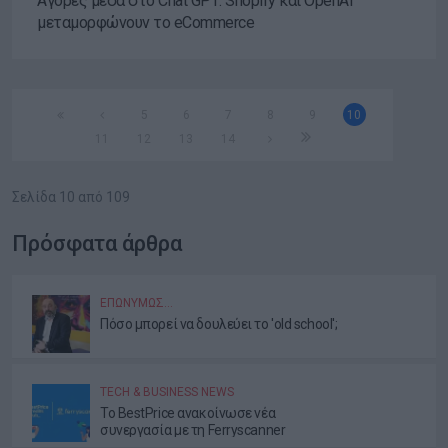
Αγορές μέσα στο Chat GPT: Shopify και OpenAI
μεταμορφώνουν το eCommerce
5
6
7
8
9
10
11
12
13
14
Σελίδα 10 από 109
Πρόσφατα άρθρα
ΕΠΩΝΎΜΩΣ…
Πόσο μπορεί να δουλεύει το 'old school';
TECH & BUSINESS NEWS
Το BestPrice ανακοίνωσε νέα
συνεργασία με τη Ferryscanner