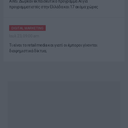
AWS: Δωρεάν εκπαιδευτικό πρόγραμμα AI για
προγραμματιστές στην Ελλάδα και 17 ακόμα χώρες
DIGITAL MARKETING
Ιουλ 23, 09:00 am
Τι είναι το retail media και γιατί οι έμποροι γίνονται
διαφημιστικά δίκτυα;