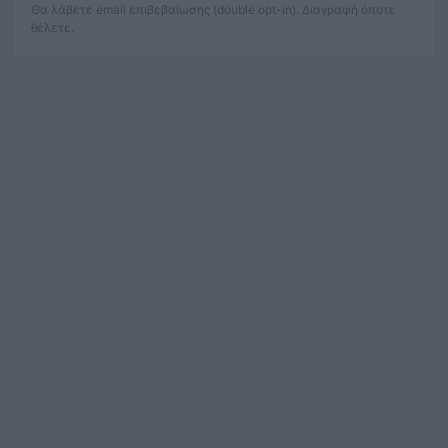
Θα λάβετε email επιβεβαίωσης (double opt-in). Διαγραφή όποτε
θέλετε.