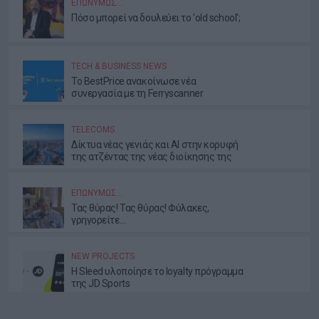
ΕΠΩΝΎΜΩΣ…
Πόσο μπορεί να δουλεύει το 'old school';
TECH & BUSINESS NEWS
Το BestPrice ανακοίνωσε νέα
συνεργασία με τη Ferryscanner
TELECOMS
Δίκτυα νέας γενιάς και AI στην κορυφή
της ατζέντας της νέας διοίκησης της
ΕΕΤΤ
ΕΠΩΝΎΜΩΣ…
Τας θύρας! Τας θύρας! Φύλακες,
γρηγορείτε…
NEW PROJECTS
Η Sleed υλοποίησε το loyalty πρόγραμμα
της JD Sports