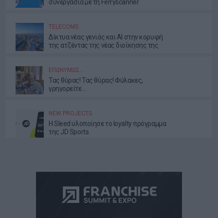
συνεργασία με τη Ferryscanner
TELECOMS
Δίκτυα νέας γενιάς και AI στην κορυφή
της ατζέντας της νέας διοίκησης της
ΕΕΤΤ
ΕΠΩΝΎΜΩΣ…
Τας θύρας! Τας θύρας! Φύλακες,
γρηγορείτε…
NEW PROJECTS
Η Sleed υλοποίησε το loyalty πρόγραμμα
της JD Sports