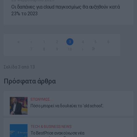
Οι δαπάνες για cloud παγκοσμίως θα αυξηθούν κατά
23% το 2023
1
2
3
4
5
6
7
8
9
10
Σελίδα 3 από 13
Πρόσφατα άρθρα
ΕΠΩΝΎΜΩΣ…
Πόσο μπορεί να δουλεύει το 'old school';
TECH & BUSINESS NEWS
Το BestPrice ανακοίνωσε νέα