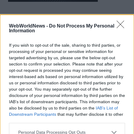
WebWorldNews -
Do Not Process My Personal
Εγγραφή στο WWN Weekly
Information
Το εβδομαδιαίο newsletter με τα κορυφαία νέα του
κλάδου.
If you wish to opt-out of the sale, sharing to third parties, or
processing of your personal or sensitive information for
targeted advertising by us, please use the below opt-out
section to confirm your selection. Please note that after your
opt-out request is processed you may continue seeing
interest-based ads based on personal information utilized by
us or personal information disclosed to third parties prior to
Εγγραφή
your opt-out. You may separately opt-out of the further
disclosure of your personal information by third parties on the
Θα λάβετε email επιβεβαίωσης (double opt-in). Διαγραφή όποτε
IAB’s list of downstream participants. This information may
θέλετε.
also be disclosed by us to third parties on the
IAB’s List of
Downstream Participants
that may further disclose it to other
third parties.
Personal Data Processing Opt Outs