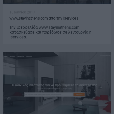
16 Ιουνίου 2017
www.stayinathens.com απο την iservices
Την ιστοσελίδα www.stayinathens.com
κατασκεύασε και παρέδωσε σε λειτουργία η
iservices.