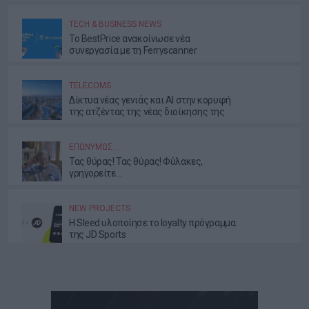
TECH & BUSINESS NEWS
Το BestPrice ανακοίνωσε νέα
συνεργασία με τη Ferryscanner
TELECOMS
Δίκτυα νέας γενιάς και AI στην κορυφή
της ατζέντας της νέας διοίκησης της
ΕΕΤΤ
ΕΠΩΝΎΜΩΣ…
Τας θύρας! Τας θύρας! Φύλακες,
γρηγορείτε…
NEW PROJECTS
Η Sleed υλοποίησε το loyalty πρόγραμμα
της JD Sports