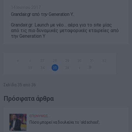
14 Ιουνίου 2017
Grandair.gr από την Generation Y...
Grandair.gr: Launch με νέο… αέρα για το site μίας
από τις πιο δυναμικές μεταφορικές εταιρείες από
την Generation Y
27
28
29
30
31
32
33
34
35
36
Σελίδα 35 από 36
Πρόσφατα άρθρα
ΕΠΩΝΎΜΩΣ…
Πόσο μπορεί να δουλεύει το 'old school';