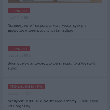
ECOMMERCE
Ιουλ 15, 09:00 am
Νέα υποχρεωτική ενημέρωση για τη νόμιμη εγγύηση
προϊόντων στα e-shops από τον Σεπτέμβριο
ECOMMERCE
Ιουλ 09, 09:00 am
Βάζει φρένο στις αγορές από τρίτες χώρες το τέλος των 3
ευρώ;
TECH & BUSINESS NEWS
Ιουλ 23, 16:12 pm
Νέο πρόστιμο 890 εκ. ευρώ στη Google από την ΕΕ για Search
και Google Play