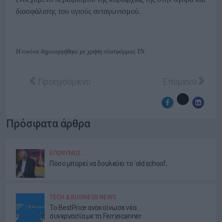
διασφάλισης του υγιούς ανταγωνισμού.
Η εικόνα δημιουργήθηκε με χρήση πλατφόρμας ΤΝ.
Προηγούμενο άρθρο: Οι Big Tech δεν κάνουν αρ
Επόμενο άρθρο:
Προηγούμενο
Επόμενο
Πρόσφατα άρθρα
ΕΠΩΝΎΜΩΣ…
Πόσο μπορεί να δουλεύει το 'old school';
TECH & BUSINESS NEWS
Το BestPrice ανακοίνωσε νέα
συνεργασία με τη Ferryscanner