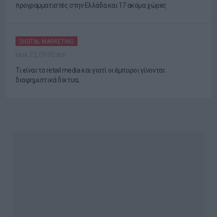
προγραμματιστές στην Ελλάδα και 17 ακόμα χώρες
DIGITAL MARKETING
Ιουλ 23, 09:00 am
Τι είναι το retail media και γιατί οι έμποροι γίνονται
διαφημιστικά δίκτυα;