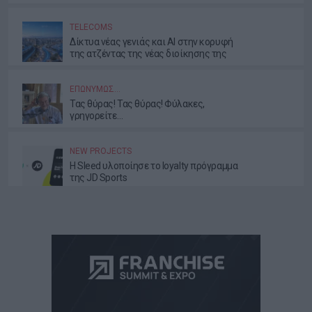
TELECOMS
Δίκτυα νέας γενιάς και AI στην κορυφή
της ατζέντας της νέας διοίκησης της
ΕΕΤΤ
ΕΠΩΝΎΜΩΣ…
Τας θύρας! Τας θύρας! Φύλακες,
γρηγορείτε…
NEW PROJECTS
Η Sleed υλοποίησε το loyalty πρόγραμμα
της JD Sports