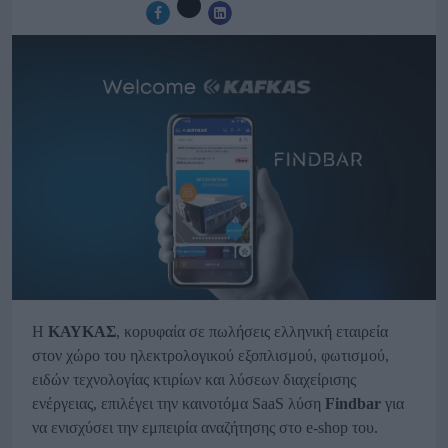
Η
ΚΑΥΚΑΣ
, κορυφαία σε πωλήσεις ελληνική εταιρεία
στον χώρο του ηλεκτρολογικού εξοπλισμού, φωτισμού,
ειδών τεχνολογίας κτιρίων και λύσεων διαχείρισης
ενέργειας, επιλέγει την καινοτόμα SaaS λύση
Findbar
για
να ενισχύσει την εμπειρία αναζήτησης στο e-shop του.