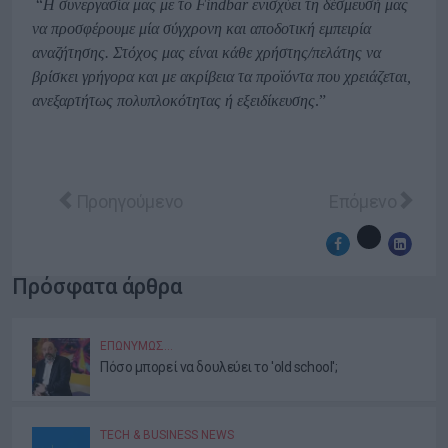
“
Η συνεργασία μας με το Findbar ενισχύει τη δέσμευσή μας
να προσφέρουμε μία σύγχρονη και αποδοτική εμπειρία
αναζήτησης. Στόχος μας είναι κάθε χρήστης/πελάτης να
βρίσκει γρήγορα και με ακρίβεια τα προϊόντα που χρειάζεται,
ανεξαρτήτως πολυπλοκότητας ή εξειδίκευσης
.”
Προηγούμενο άρθρο: Τις λύσεις της ENTERSOFTO
Επόμενο άρθρο:
Προηγούμενο
Επόμενο
Πρόσφατα άρθρα
ΕΠΩΝΎΜΩΣ…
Πόσο μπορεί να δουλεύει το 'old school';
TECH & BUSINESS NEWS