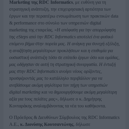
Marketing
της
RDC
Informatics
, με ευθύνη για τη
στρατηγική ανάπτυξη, την επιχειρησιακή αρτιότητα των
έργων και την περαιτέρω ενσωμάτωση των πρακτικών data
& performance στο σύνολο των υπηρεσιών digital
marketing της εταιρείας. «
Η απόφαση για την απορρόφηση
της eSteps από την RDC Informatics αποτελεί ένα φυσικό
επόμενο βήμα στην πορεία μας. Η ανάγκη για συνεχή εξέλιξη,
η αναζήτηση μεγαλύτερων προκλήσεων και η επιθυμία για
ουσιαστική ανάπτυξη τόσο σε επίπεδο έργων όσο και ομάδας,
μας οδήγησαν σε αυτή τη στρατηγική συνεργασία. Η ένταξή
μας στην RDC Informatics ανοίγει νέους ορίζοντες,
προσφέροντάς μας το κατάλληλο περιβάλλον για να
ανεβάσουμε ακόμη ψηλότερα τον πήχη των υπηρεσιών
digital marketing και να δημιουργήσουμε ακόμη μεγαλύτερη
αξία για τους πελάτες μας
», δήλωσε ο κ. Δημήτρης
Κονταράκης αναλαμβάνοντας τα νέα του καθήκοντα.
Ο Πρόεδρος & Διευθύνων Σύμβουλος της RDC Informatics
Α.Ε.,
κ. Διονύσης Κουτσαντώνης
, δήλωσε