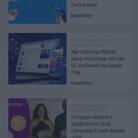
Ferryscanner
Read More
Tech & Business News
Ιουλ 23, 16:12 pm
Νέο πρόστιμο 890 εκ.
ευρώ στη Google από την
ΕΕ για Search και Google
Play
Read More
Tech & Business News
Ιουλ 20, 16:36 pm
Η Oxygen κέρδισε 6
βραβεία στα Cloud
Computing & SaaS Awards
2026