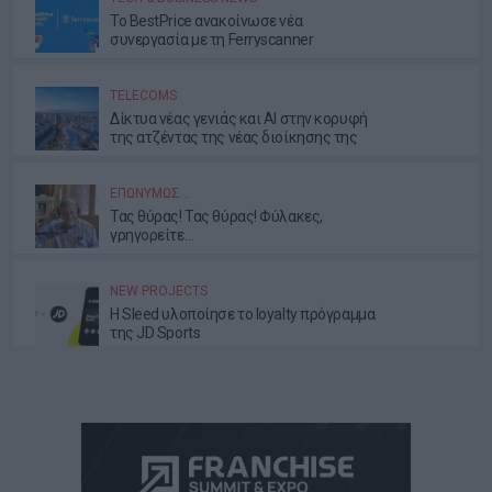
Το BestPrice ανακοίνωσε νέα
συνεργασία με τη Ferryscanner
TELECOMS
Δίκτυα νέας γενιάς και AI στην κορυφή
της ατζέντας της νέας διοίκησης της
ΕΕΤΤ
ΕΠΩΝΎΜΩΣ…
Τας θύρας! Τας θύρας! Φύλακες,
γρηγορείτε…
NEW PROJECTS
Η Sleed υλοποίησε το loyalty πρόγραμμα
της JD Sports