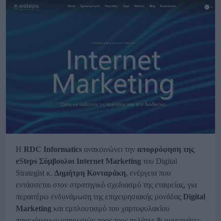
Η
RDC
Informatics
ανακοινώνει την
απορρόφηση της
eSteps
Σύμβουλοι
Internet
Marketing
του Digital
Strategist κ.
Δημήτρη Κονταράκη
, ενέργεια που
εντάσσεται στον στρατηγικό σχεδιασμό της εταιρείας, για
περαιτέρω ενδυνάμωση της επιχειρησιακής μονάδας
Digital
Marketing
και εμπλουτισμό του χαρτοφυλακίου
παρεχόμενων υπηρεσιών προς τους πελάτες & συνεργάτες