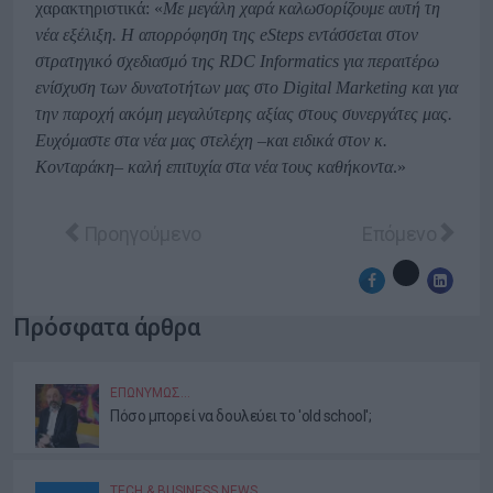
χαρακτηριστικά: «
Με μεγάλη χαρά καλωσορίζουμε αυτή τη
νέα εξέλιξη. Η απορρόφηση της
eSteps
εντάσσεται στον
στρατηγικό σχεδιασμό της
RDC
Informatics
για περαιτέρω
ενίσχυση των δυνατοτήτων μας στο
Digital
Marketing
και για
την παροχή ακόμη μεγαλύτερης αξίας στους συνεργάτες μας.
Ευχόμαστε στα νέα μας στελέχη –και ειδικά στον κ.
Κονταράκη– καλή επιτυχία στα νέα τους καθήκοντα
.»
Προηγούμενο άρθρο: Aboutnet: Gold Award στα Gre
Επόμενο άρθρο:
Προηγούμενο
Επόμενο
Πρόσφατα άρθρα
ΕΠΩΝΎΜΩΣ…
Πόσο μπορεί να δουλεύει το 'old school';
TECH & BUSINESS NEWS