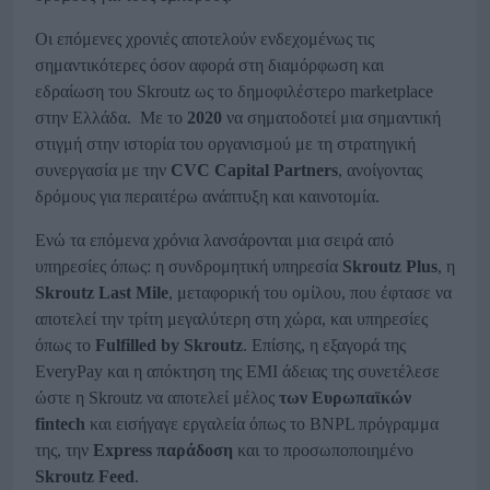
Οι επόμενες χρονιές αποτελούν ενδεχομένως τις
σημαντικότερες όσον αφορά στη διαμόρφωση και
εδραίωση του Skroutz ως το δημοφιλέστερο marketplace
στην Ελλάδα. Με το
2020
να σηματοδοτεί μια σημαντική
στιγμή στην ιστορία του οργανισμού με τη στρατηγική
συνεργασία με την
CVC
Capital
Partners
, ανοίγοντας
δρόμους για περαιτέρω ανάπτυξη και καινοτομία.
Ενώ τα επόμενα χρόνια λανσάρονται μια σειρά από
υπηρεσίες όπως: η συνδρομητική υπηρεσία
Skroutz
Plus
, η
Skroutz
Last
Mile
, μεταφορική του ομίλου, που έφτασε να
αποτελεί την τρίτη μεγαλύτερη στη χώρα, και υπηρεσίες
όπως το
Fulfilled
by
Skroutz
. Επίσης, η εξαγορά της
EveryPay και η απόκτηση της EMI άδειας της συνετέλεσε
ώστε η Skroutz να αποτελεί μέλος
των Ευρωπαϊκών
fintech
και εισήγαγε εργαλεία όπως το BNPL πρόγραμμα
της, την
Express
παράδοση
και το προσωποποιημένο
Skroutz
Feed
.