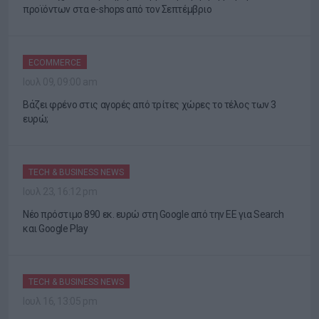
προϊόντων στα e-shops από τον Σεπτέμβριο
ECOMMERCE
Ιουλ 09, 09:00 am
Βάζει φρένο στις αγορές από τρίτες χώρες το τέλος των 3
ευρώ;
TECH & BUSINESS NEWS
Ιουλ 23, 16:12 pm
Νέο πρόστιμο 890 εκ. ευρώ στη Google από την ΕΕ για Search
και Google Play
TECH & BUSINESS NEWS
Ιουλ 16, 13:05 pm