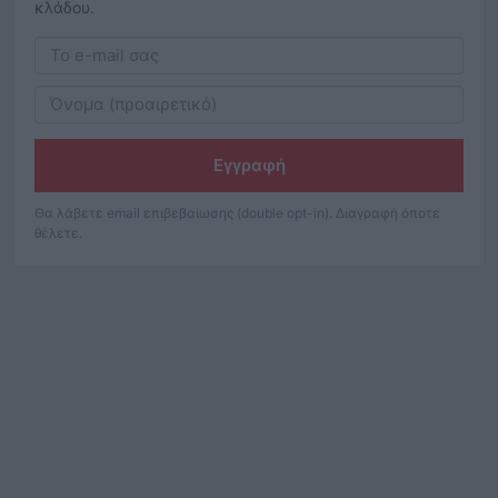
κλάδου.
Εγγραφή
Θα λάβετε email επιβεβαίωσης (double opt-in). Διαγραφή όποτε
θέλετε.