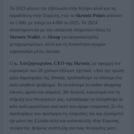
Το 2023 φέρνει την εξάπλωση στην Κύπρο αλλά και τις
παραδόσεις στην Ευρώπη, ενώ τα
Skroutz
Points
φτάνουν
τα 1.000, με στόχο τα 4.000 το 2025. Το 2024
ολοκληρώνεται με την εισαγωγή υπηρεσιών όπως το
Skroutz
Wallet
, το
Skoop
για αγοραπωλησίες
μεταχειρισμένων, αλλά και τη δυνατότητα αγορών
supermarket μέσω skroutz.
Ο
κ. Χατζηγεωργίου, CEO της Skroutz
, με αφορμή τον
εορτασμό των 20 χρόνων δήλωσε σχετικά: «
Από την πρώτη
μέρα δημιουργίας της Skroutz, προσπαθούμε να λύσουμε ένα
πολύ αληθινό πρόβλημα. Το να κάνουμε το online shopping
εύκολο, άμεσο και ασφαλές. Με δουλειά, καινοτομία και τη
στήριξη των συνεργατών μας, καταφέραμε να εξελιχθούμε σε
κάτι πολύ μεγαλύτερο από αυτό που είχαμε ονειρευτεί. Σε ένα
marketplace που προσφέρει τις υπηρεσίες του και εξυπηρετεί
όχι μόνο την Ελλάδα αλλά και καταναλωτές στην Ευρώπη,
ανοίγοντας δρόμους ανάπτυξης για τους συνεργάτες μας
».