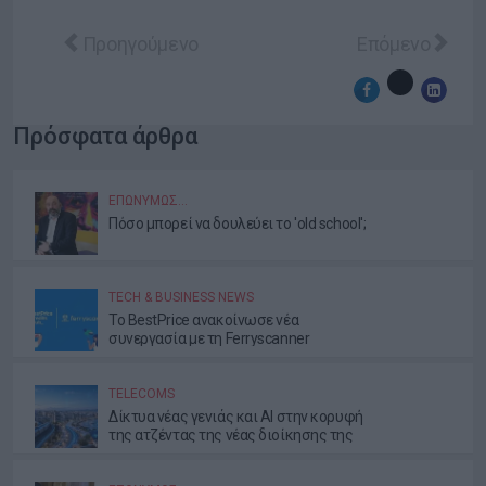
Προηγούμενο άρθρο: Αύξηση 65% στον τζίρο του
Επόμενο άρθρο
Προηγούμενο
Επόμενο
Πρόσφατα άρθρα
ΕΠΩΝΎΜΩΣ…
Πόσο μπορεί να δουλεύει το 'old school';
TECH & BUSINESS NEWS
Το BestPrice ανακοίνωσε νέα
συνεργασία με τη Ferryscanner
TELECOMS
Δίκτυα νέας γενιάς και AI στην κορυφή
της ατζέντας της νέας διοίκησης της
ΕΕΤΤ