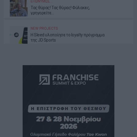
ΕΠΩΝΎΜΩΣ…
Τας θύρας! Τας θύρας! Φύλακες,
γρηγορείτε…
NEW PROJECTS
Η Sleed υλοποίησε το loyalty πρόγραμμα
της JD Sports