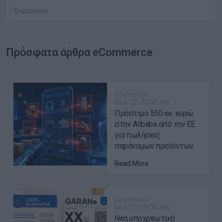
Πρόσφατα άρθρα eCommerce
eCommerce
Ιουλ 22, 09:00 am
Πρόστιμο 550 εκ. ευρώ
στην Alibaba από την ΕΕ
για πωλήσεις
παράνομων προϊόντων
Read More
eCommerce
Ιουλ 15, 09:00 am
Νέα υποχρεωτική